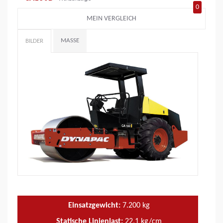
0
MEIN VERGLEICH
MASSE
BILDER
Einsatzgewicht:
7.200
kg
Statische Linienlast:
22,1
kg/cm