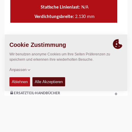
Statische Linienlast:
N/A
Verdichtungsbreite:
2.130
mm
TECHNISCHE DATEN
+
BETRIEBS- UND WARTUNGSHANDBÜCHER
+
WARTUNGSSÄTZE
+
ERSATZTEIL-HANDBÜCHER
+
SCHALTPLÄNE
+
Vergleichen