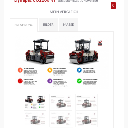
Dynapac CO2200 VI
Tandem-Vibrationswalzen
0
MEIN VERGLEICH
BILDER
MASSE
ERFAHRUNG