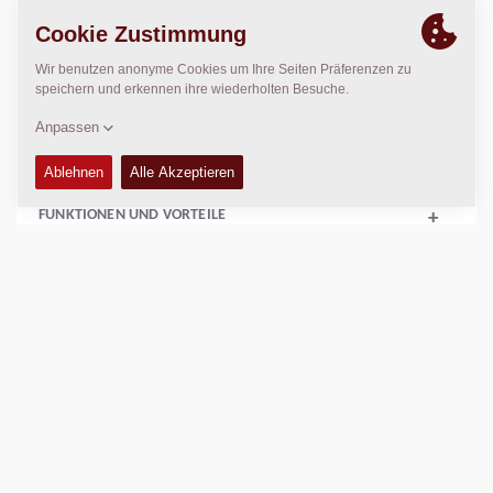
Einsatzgewicht:
7.600
kg
Statische Linienlast:
N/A
Verdichtungsbreite:
1.500
mm
FUNKTIONEN UND VORTEILE
+
TECHNISCHE DATEN
+
ERSATZTEIL-HANDBÜCHER
+
AUSRÜSTUNG (STANDARD UND OPTIONEN)
+
VERDICHTUNGSDATEN
+