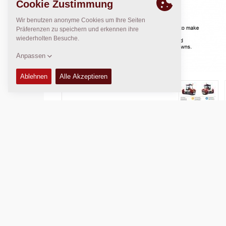
Einsatzgewicht:
8.500
kg
Verdichtungsbreite:
1.500
mm
FUNKTIONEN UND VORTEILE