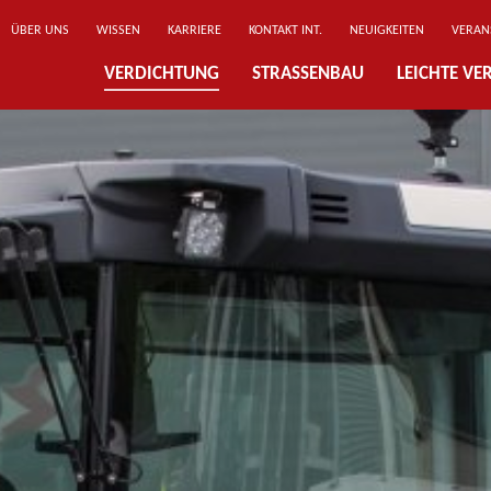
ÜBER UNS
WISSEN
KARRIERE
KONTAKT INT.
NEUIGKEITEN
VERAN
VERDICHTUNG
STRASSENBAU
LEICHTE V