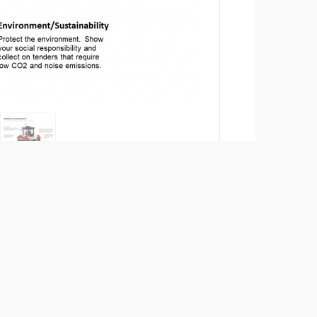
Vergleichen
Prospekte herunterladen
+
Datenblätter
herunterladen