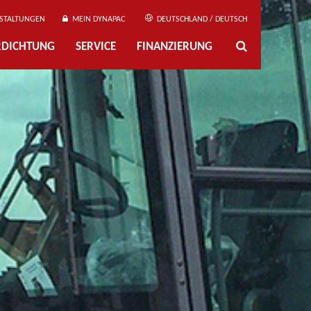
STALTUNGEN
MEIN DYNAPAC
DEUTSCHLAND / DEUTSCH
ERDICHTUNG
SERVICE
FINANZIERUNG