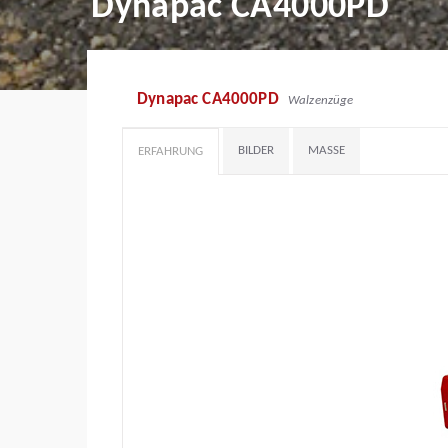
Dynapac CA4000PD
Dynapac CA4000PD
Walzenzüge
BILDER
MASSE
ERFAHRUNG