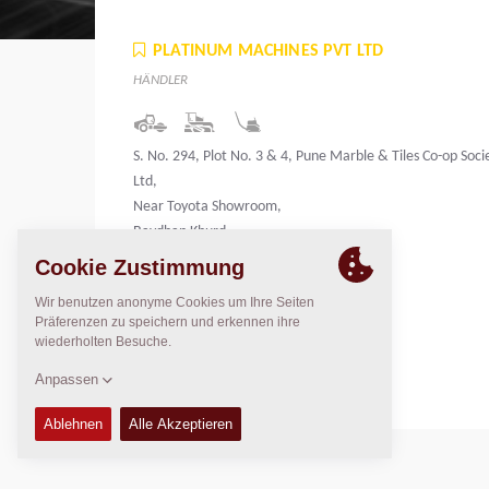
PLATINUM MACHINES PVT LTD
HÄNDLER
S. No. 294, Plot No. 3 & 4, Pune Marble & Tiles Co-op Soci
Ltd,
Near Toyota Showroom,
Bavdhan Khurd,
Pune – 411021
India