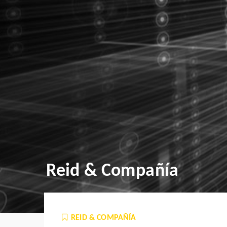
Reid & Compañía
REID & COMPAÑÍA