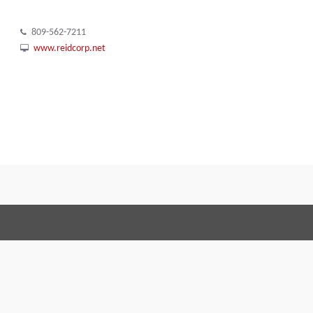
809-562-7211
www.reidcorp.net
Allgemeine Geschäftsbedingungen