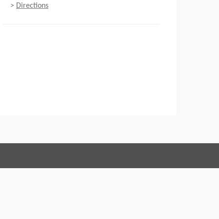
>
Directions
Connect with us:
Code of Conduct
Impressum
Nutzungsbedingungen
Datenschutz
Webmaster
EU Data Act