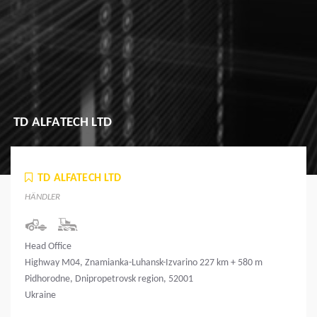
TD ALFATECH LTD
TD ALFATECH LTD
HÄNDLER
Head Office
Highway M04, Znamianka-Luhansk-Izvarino 227 km + 580 m
Pidhorodne, Dnipropetrovsk region, 52001
Ukraine