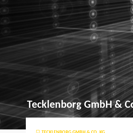
Tecklenborg GmbH & C
TECKLENBORG GMBH & CO. KG