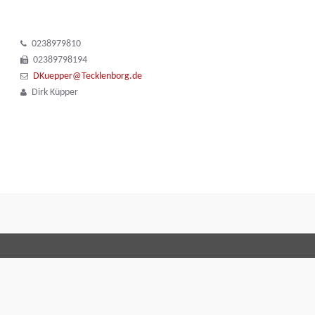
0238979810
02389798194
DKuepper@Tecklenborg.de
Dirk Küpper
Allgemeine Geschäftsbedingungen