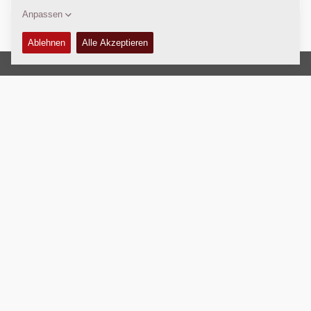
Copyright © 2026 -
Fayat Group
Connect with us:
Allgemeine Geschäftsbedingungen
Code of Conduct
Impressum
Nutzungsbedingungen
Datenschutz
Webmaster
EU Data Act