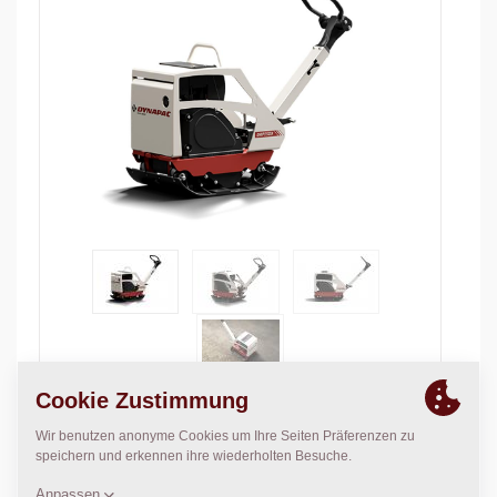
Operating weight:
155
kg