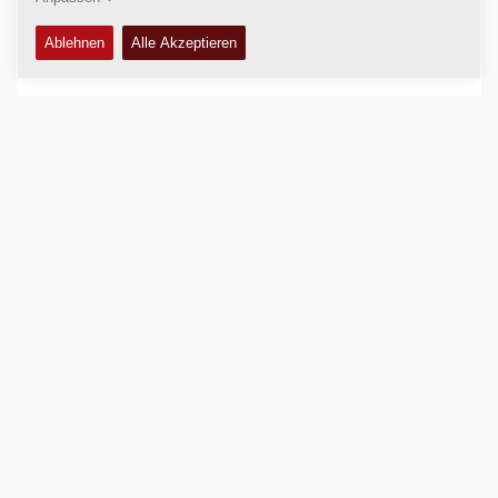
Compaction force:
25
kN
Verdichtungsbreite:
500
mm
TECHNISCHE DATEN
+
AUSRÜSTUNG (STANDARD UND OPTIONEN)
+
Vergleichen
Prospekte herunterladen
Datenblätter herunterladen
Zurück zu den Produkten