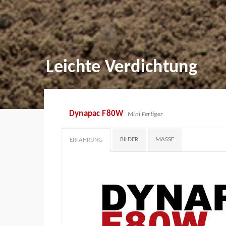
Leichte Verdichtung
Dynapac F80W
Mini Fertiger
BILDER
MASSE
ERFAHRUNG