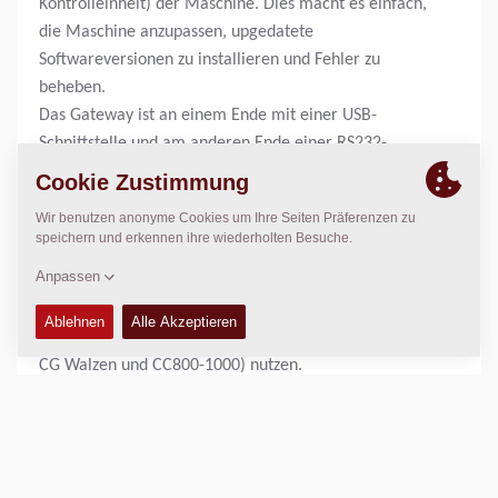
Kontrolleinheit) der Maschine. Dies macht es einfach,
die Maschine anzupassen, upgedatete
Softwareversionen zu installieren und Fehler zu
beheben.
Das Gateway ist an einem Ende mit einer USB-
Schnittstelle und am anderen Ende einer RS232-
Schnittstelle ausgestattet. Verbinden Sie einfach Ihren
Computer mit der USB-Schnittstelle und das andere
Ende (RS232) mit der Walze. Starten Sie die Zündung
und Ihr Service-Tool - Sie sind jetzt online und können
die Walze auslesen sowie einstellen.
Siehe Verbindungskabel 4700378171 für Walzen, die
das uGDebug Service-Tool (CA Walzen ohne Antispin,
CG Walzen und CC800-1000) nutzen.
Siehe Verbindungskabel 4700378276 für Walzen, die
das WinGPi Service-Tool (CC Walzen mit elektronischer
Antriebssteuerung, CA Walzen mit Antispin) nutzen.