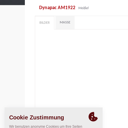
Dynapac AM1922
Meißel
MASSE
BILDER