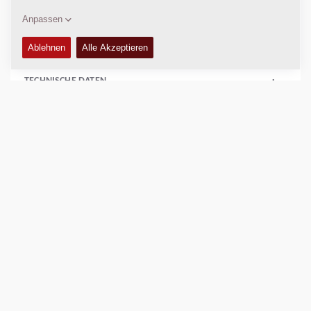
10 pcs / box:
4812077511
TECHNISCHE DATEN
+
VERFÜGBARKEIT
+
VERKAUFSARGUMENTE
+
Vergleichen
Prospekte herunterladen
Datenblätter herunterladen