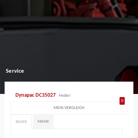
Service
Dynapac DC35027
Meißel
0
MEIN VERGLEICH
MASSE
BILDER