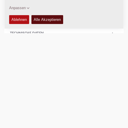
10 pcs / box:
4812077506
TECHNISCHE DATEN
+
VERFÜGBARKEIT
+
VERKAUFSARGUMENTE
+
Vergleichen
Prospekte herunterladen
Datenblätter herunterladen