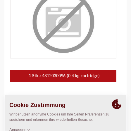
1 Stk.:
4812030096 (0,4 kg cartridge)
VERWENDET IN
CA Rollers
Small CC Rollers
Big CC Rollers