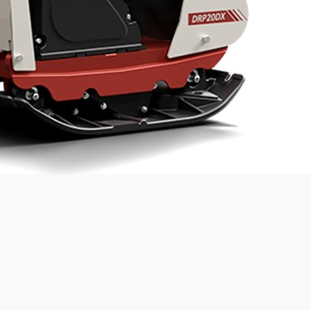
Compaction force:
35
kN