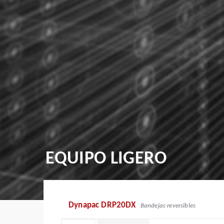
EQUIPO LIGERO
Dynapac DRP20DX
Bandejas reversibles