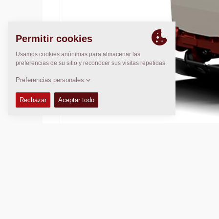
Operating weight:
225
kg