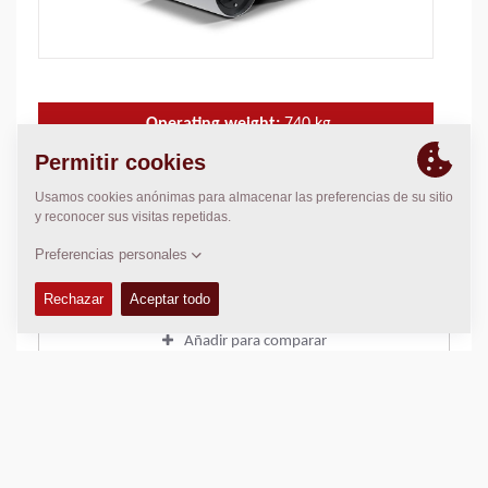
Operating weight:
740
kg
Compaction force:
25
kN
Ancho de rodadura:
650
mm
DATOS TÉCNICOS
+
Añadir para comparar
Descargar catálogos
Descargar hojas técnicas