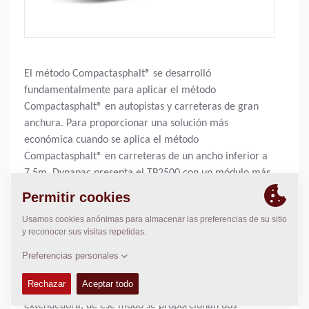
El método Compactasphalt® se desarrolló
fundamentalmente para aplicar el método
Compactasphalt® en autopistas y carreteras de gran
anchura. Para proporcionar una solución más
económica cuando se aplica el método
Compactasphalt® en carreteras de un ancho inferior a
7.5m, Dynapac presenta el TP2500 con un módulo más
pequeño Compactasphalt® 2.55m. Este está diseñado
para ser usado con una extendedora estándar Dynapac
DF145CS. El nuevo módulo Compactasphalt® se
construye siguiendo un diseño similar al del módulo
3,0m. Una diferencia principal, sin embargo, es el
mecanismo motriz para el módulo. En el módulo
Compactasphalt® 2.55m se localiza delante de la
extendedora, de ese modo se proporcionan dos