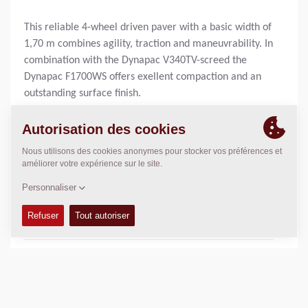
This reliable 4-wheel driven paver with a basic width of
1,70 m combines agility, traction and maneuvrability. In
combination with the Dynapac V340TV-screed the
Dynapac F1700WS offers exellent compaction and an
outstanding surface finish.
Largeur de pose de base:
1,70
m
Largeur de pose maxi:
250
m
Epaisseur de couche maxi:
270
mm
Capacité théorique:
300
t/h
DONNÉES TECHNIQUES
+
KITS D'ENTRETIEN
+