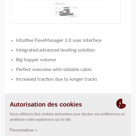
Intuitive PaveManager 2.0 user interface
Integrated advanced leveling solution
Big hopper volume
Perfect overview with slidable cabin
Increased traction due to longer tracks
Largeur de pose de base:
2,55
m
Largeur de pose maxi:
12
m
Epaisseur de couche maxi:
360
mm
3
Capacité théorique:
900
m
/h