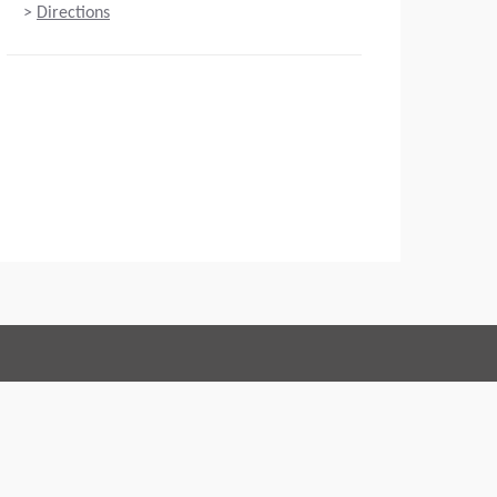
>
Directions
Connect with us:
vendita
Codice di condotta
Imprint
Legal statement
Privacy policy
Webmaster
EU Data Act