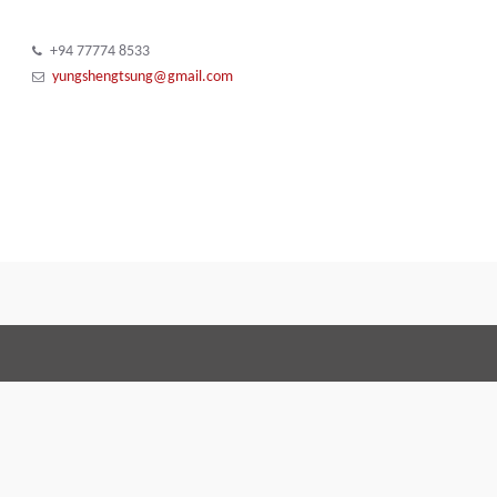
+94 77774 8533
yungshengtsung@gmail.com
Condizioni generali di 