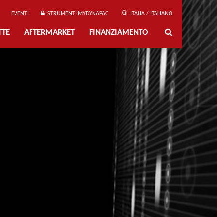
EVENTI
STRUMENTI MYDYNAPAC
ITALIA / ITALIANO
TTE
AFTERMARKET
FINANZIAMENTO