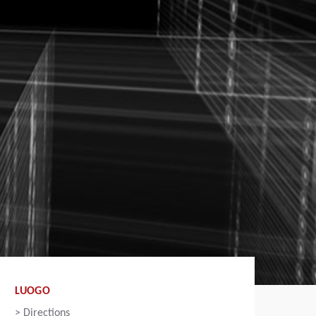
LUOGO
>
Directions