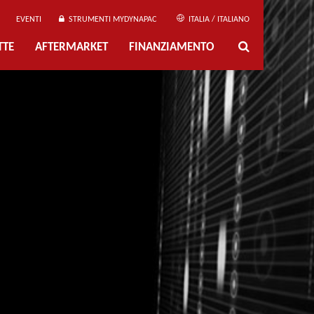
EVENTI
STRUMENTI MYDYNAPAC
ITALIA / ITALIANO
TTE
AFTERMARKET
FINANZIAMENTO