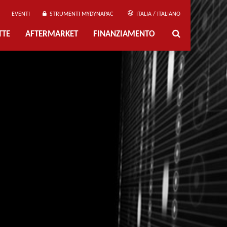
EVENTI
STRUMENTI MYDYNAPAC
ITALIA / ITALIANO
TTE
AFTERMARKET
FINANZIAMENTO