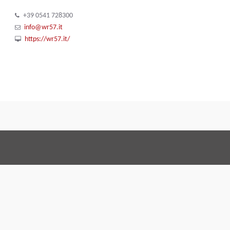
+39 0541 728300
info@wr57.it
https://wr57.it/
Condizioni generali di 