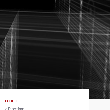
LUOGO
>
Directions