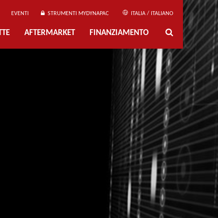
EVENTI
STRUMENTI MYDYNAPAC
ITALIA / ITALIANO
TTE
AFTERMARKET
FINANZIAMENTO