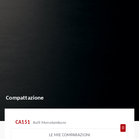
Compattazione
CA151
Rulli Monotamburo
0
LE MIE COMPARAZIONI