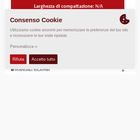
Larghezza di compattazione:
N/A
DATI TECNICI
+
MANUALI USO E MANUTENZIONE
+
MANUALI RICAMBI
+
Confronta
Scarica le brochure
Download scheda tecnica