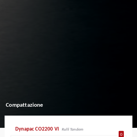
Compattazione
Dynapac CO2200 VI
Rulli Tandem
0