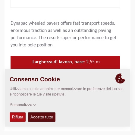
Dynapac wheeled pavers offers fast transport speeds,
enormous traction as well as an outstanding paving
performance. The result: superior performance to get
you into pole position.
Larghezza di lavoro, base:
2,55
m
Larghezza di lavoro, max:
9,00
m
Spessore strato, max:
300
mm
Cap. di stesa teor.:
750
t/h
CARATTERISTICHE E VANTAGGI
+
DATI TECNICI