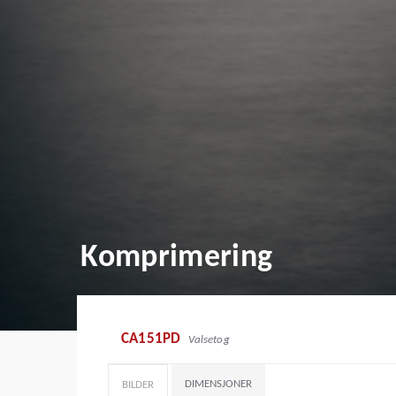
Komprimering
CA151PD
Valsetog
DIMENSJONER
BILDER