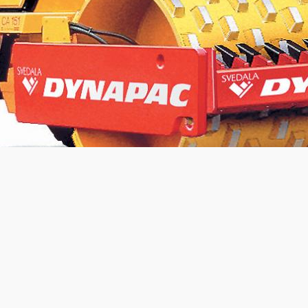
Statisk linje last:
N/A