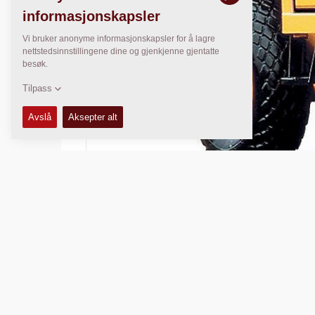
Kapasitet:
N/A
Komprimeringsbredde:
N/A