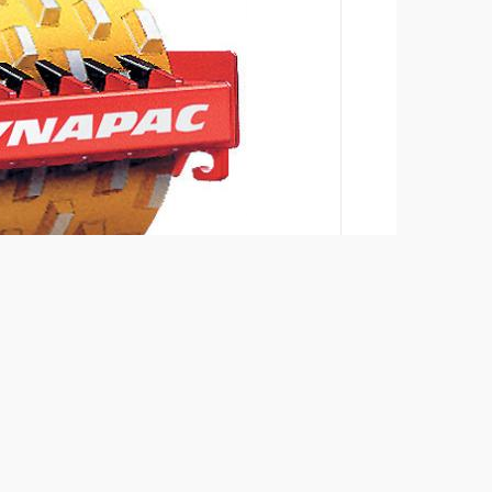
Sammenlign produkt
Last ned brosjyrer