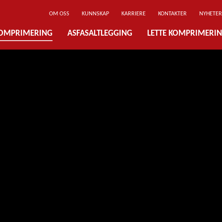
OM OSS
KUNNSKAP
KARRIERE
KONTAKTER
NYHETER
OMPRIMERING
ASFASALTLEGGING
LETTE KOMPRIMERI