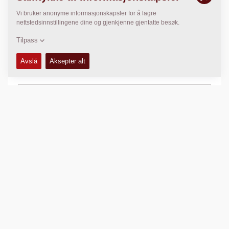
TEKNISKE DATA
+
SERVICE KITS
+
SKJEMAER
+
Sammenlign produkt
Last ned brosjyrer
Last ned datablader
Tilbake til produkter
DEL DENNE SIDEN