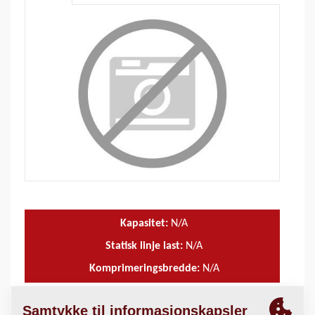
Kapasitet:
N/A
Statisk linje last:
N/A
Komprimeringsbredde:
N/A