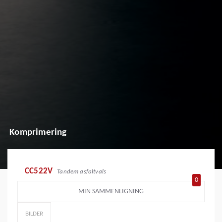
Komprimering
CC522V
Tandem asfaltvals
0
MIN SAMMENLIGNING
BILDER