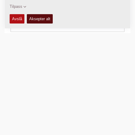
SKJEMAER
+
Sammenlign produkt
Last ned brosjyrer
Last ned datablader
Tilbake til produkter
DEL DENNE SIDEN
SNAREVEIER