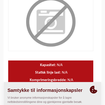
Kapasitet:
N/A
Statisk linje last:
N/A
Komprimeringsbredde:
N/A
TEKNISKE DATA
+