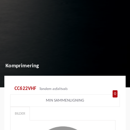
Komprimering
CC622VHF
Tandem asfaltvals
0
MIN SAMMENLIGNING
BILDER