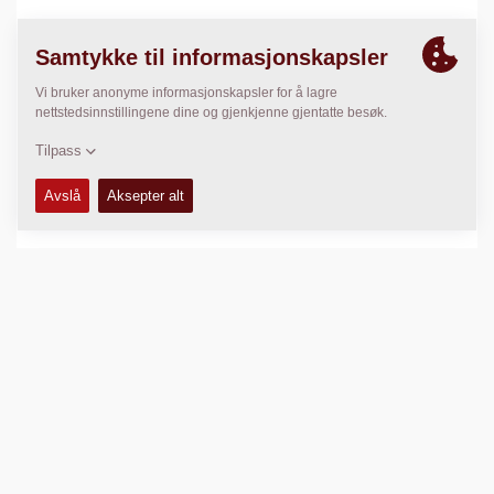
TEKNISKE DATA
+
SERVICE KITS
+
KOMPRIMERINGSDATA
+
SKJEMAER
+
Sammenlign produkt
Last ned brosjyrer
Last ned datablader