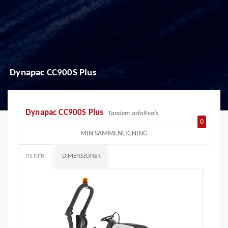
Dynapac CC900S Plus
Dynapac CC900S Plus
Tandem asfaltvals
0
MIN SAMMENLIGNING
DIMENSJONER
BILDER