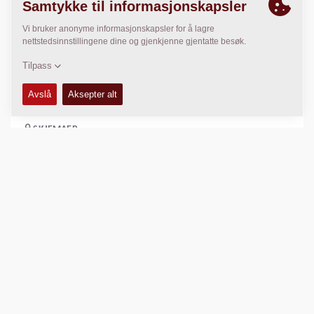
SERVICE KITS
+
RESERVEDELS MANUALER
+
KOMPRIMERINGSDATA
+
SKJEMAER
+
Sammenlign produkt
Last ned brosjyrer
Last ned datablader
Tilbake til produkter