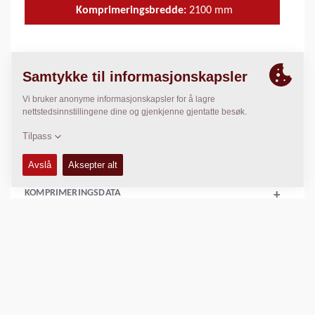
Komprimeringsbredde:
2100
mm
TEKNISKE DATA
+
BRUKER & VEDLIKEHOLDSMANUALER
+
RESERVEDELS MANUALER
+
KOMPRIMERINGSDATA
+
SKJEMAER
+
Sammenlign produkt
Last ned brosjyrer