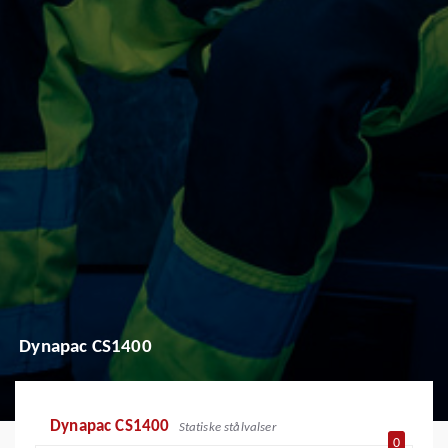
Dynapac CS1400
Dynapac CS1400
Statiske stålvalser
0