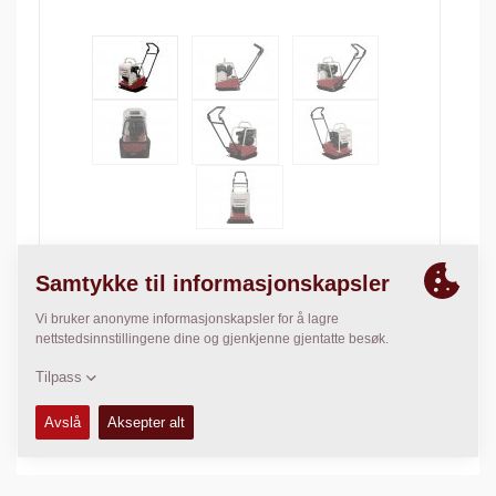
Operating weight:
81
kg
Compaction force:
11
kN
Komprimeringsbredde:
530
mm
TEKNISKE DATA
+