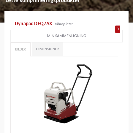
Lette komprimeringsprodukter
Dynapac DFQ7AX
Vibroplater
0
MIN SAMMENLIGNING
DIMENSJONER
BILDER