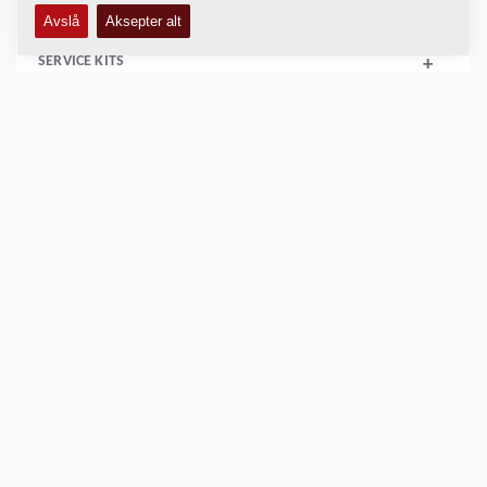
+
SERVICE KITS
+
KOMPRIMERINGSDATA
+
SKJEMAER
+
Sammenlign produkt
Last ned brosjyrer
Last ned datablader
Tilbake til produkter