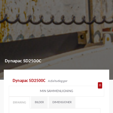
Dynapac SD2500C
Dynapac SD2500C
Asfaltutlegger
0
MIN SAMMENLIGNING
BILDER
DIMENSJONER
ERFARING