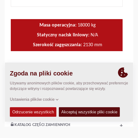
Masa operacyjna:
18000
kg
Statyczny nacisk liniowy:
N/A
Szerokość zagęszczania:
2130
mm
CECHY I ZALETY
+
DANE TECHNICZNE
+
ZESTAWY SERWISOWE
+
KATALOG CZĘŚCI ZAMIENNYCH
+