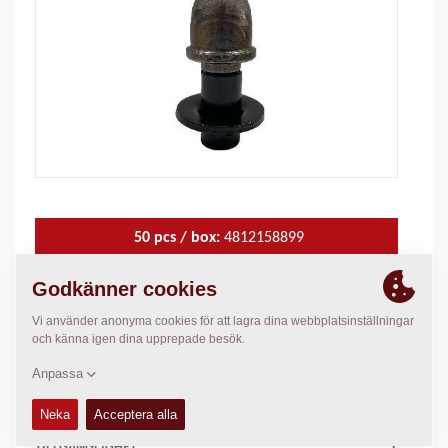
50 pcs / box:
4812158899
3200 pcs / pallet:
4812159171
Material:
Asphalt, Concrete
TEKNISK DATA
+
TILLGÄNGLIGHET