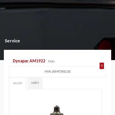
Service
Dynapac AM1922
Picks
0
MIN JÄMFÖRELSE
MÅTT
BILDER