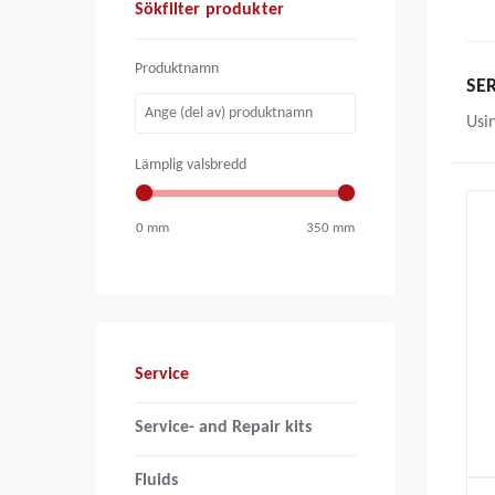
Sökfilter produkter
Produktnamn
SE
Usi
Lämplig valsbredd
0
mm
350
mm
Service
Service- and Repair kits
Fluids