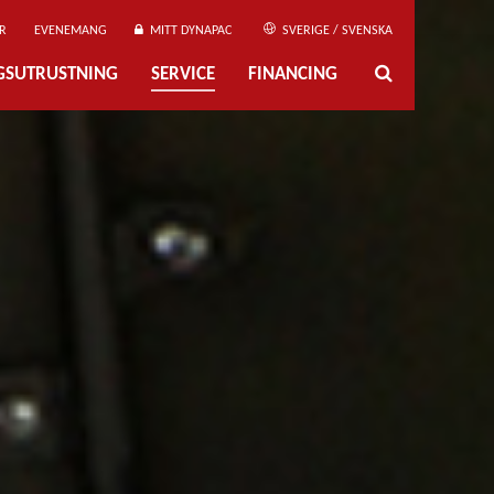
R
EVENEMANG
MITT DYNAPAC
SVERIGE / SVENSKA
NGSUTRUSTNING
SERVICE
FINANCING