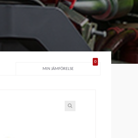
0
MIN JÄMFÖRELSE