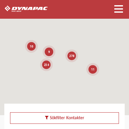
10
9
278
234
11
Sökfilter Kontakter