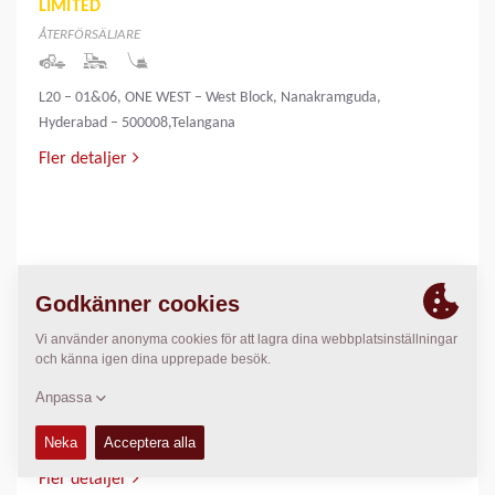
LIMITED
ÅTERFÖRSÄLJARE
L20 – 01&06, ONE WEST – West Block, Nanakramguda,
Hyderabad – 500008,Telangana
Fler detaljer
INNOVATIVE INFRA & MINING SOLUTIONS
LIMITED
ÅTERFÖRSÄLJARE
PALLIYEMALI HOUSE,IRINGOL
P.O.,PERAMBAVOOR,ERNAKULAM DIST-683548
Fler detaljer