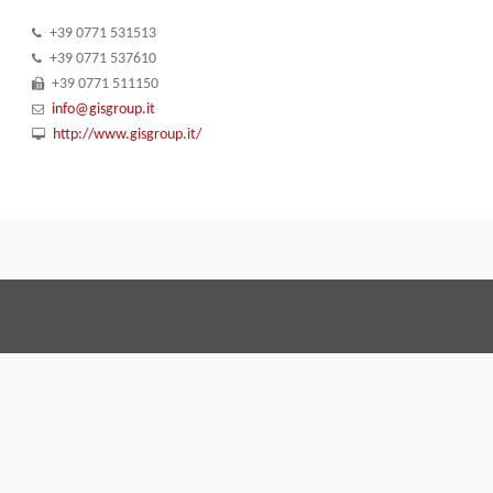
+39 0771 531513
+39 0771 537610
+39 0771 511150
info@gisgroup.it
http://www.gisgroup.it/
Terms and Conditions
Code of