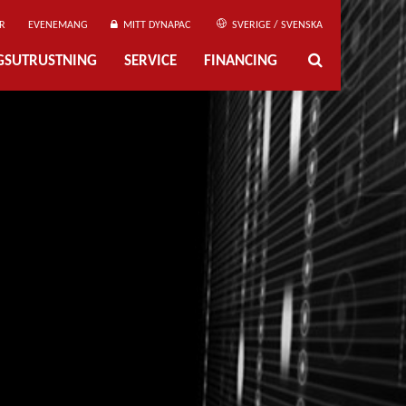
R
EVENEMANG
MITT DYNAPAC
SVERIGE / SVENSKA
NGSUTRUSTNING
SERVICE
FINANCING