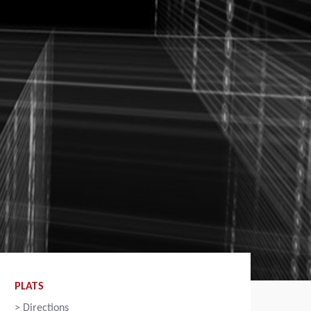
PLATS
>
Directions