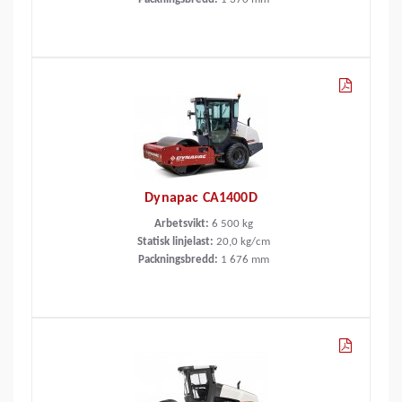
Dynapac CA1400D
Arbetsvikt:
6 500
kg
Statisk linjelast:
20,0
kg/cm
Packningsbredd:
1 676
mm