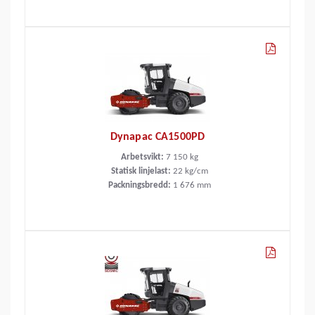
Dynapac CA1500PD
Arbetsvikt:
7 150
kg
Statisk linjelast:
22
kg/cm
Packningsbredd:
1 676
mm