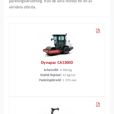
packningsutrustning, från de allra minsta till en av
världens största.
Dynapac CA1300D
Arbetsvikt:
4 900
kg
Statisk linjelast:
15
kg/cm
Packningsbredd:
1 370
mm