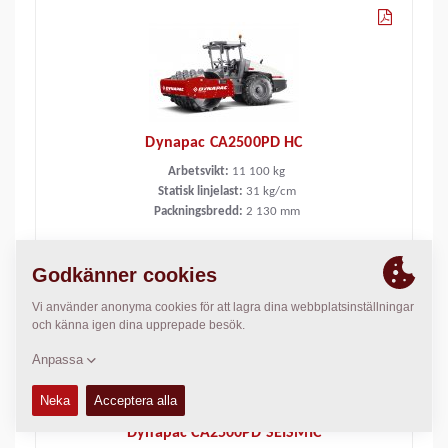
Dynapac CA2500PD HC
Arbetsvikt:
11 100
kg
Statisk linjelast:
31
kg/cm
Packningsbredd:
2 130
mm
Dynapac CA2500PD SEISMIC