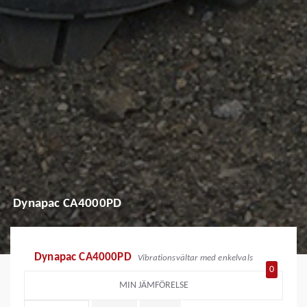
Dynapac CA4000PD
Dynapac CA4000PD
Vibrationsvältar med enkelvals
0
MIN JÄMFÖRELSE