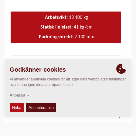
Arbetsvikt:
13 100
kg
Statisk linjelast:
41
kg/cm
Packningsbredd:
2 130
mm
FUNKTIONER OCH FÖRDELAR
+
TEKNISK DATA
+
KÖR- OCH SKÖTSELMANUALER
+
RESERVDELSMANUALER
+
PACKNINGSDATA
+