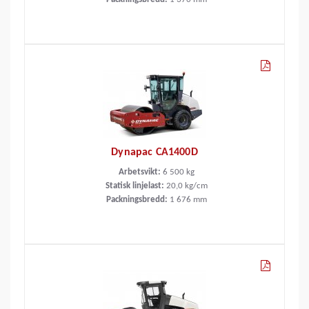
Dynapac CA1400D
Arbetsvikt:
6 500
kg
Statisk linjelast:
20,0
kg/cm
Packningsbredd:
1 676
mm