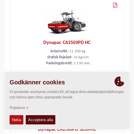
Dynapac CA2500PD HC
Arbetsvikt:
11 100
kg
Statisk linjelast:
31
kg/cm
Packningsbredd:
2 130
mm
Dynapac CA2500PD SEISMIC