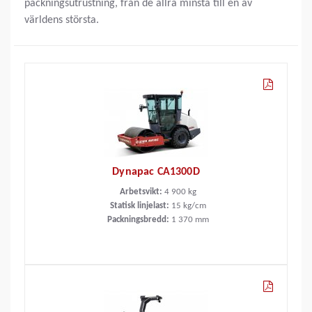
packningsutrustning, från de allra minsta till en av
världens största.
Dynapac CA1300D
Arbetsvikt:
4 900
kg
Statisk linjelast:
15
kg/cm
Packningsbredd:
1 370
mm