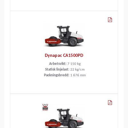
Dynapac CA1500PD
Arbetsvikt:
7 150
kg
Statisk linjelast:
22
kg/cm
Packningsbredd:
1 676
mm