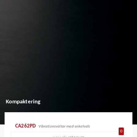
Kompaktering
CA262PD
Vibrationsvältar med enkelvals
0