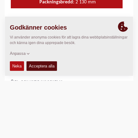
Packningsbredd:
2 130
mm
TEKNISK DATA
+
KÖR- OCH SKÖTSELMANUALER
+
RESERVDELSMANUALER
+
EL- OCH HYDRAULSCHEMA
+
Jämför produkt
Ladda ned broschyrer
Ladda ner produktblad