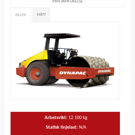
MIN JÄMFÖRELSE
MÅTT
BILDER
Arbetsvikt:
12 100
kg
Statisk linjelast:
N/A