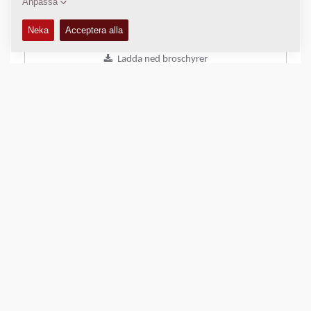
Jämför produkt
Ladda ned broschyrer
Ladda ner produktblad
Tillbaka till produkter
DELA DENNA SIDA
SNABBLÄNKAR
Hitta din lokala försäljningsrepresentant
Dynapac Media Archive