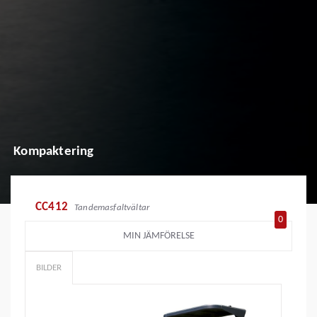
Kompaktering
CC412
Tandemasfaltvältar
0
MIN JÄMFÖRELSE
BILDER