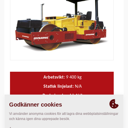
Arbetsvikt:
9 400
kg
Statisk linjelast:
N/A
Packningsbredd:
N/A
TEKNISK DATA
+