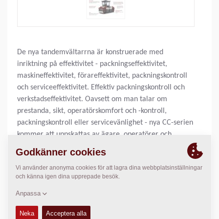
De nya tandemvältarrna är konstruerade med
inriktning på effektivitet - packningseffektivitet,
maskineffektivitet, förareffektivitet, packningskontroll
och serviceeffektivitet. Effektiv packningskontroll och
verkstadseffektivitet. Oavsett om man talar om
prestanda, sikt, operatörskomfort och -kontroll,
packningskontroll eller servicevänlighet - nya CC-serien
kommer att uppskattas av ägare, operatörer och
servicetekniker, och också vara bra för miljön. Samtliga
modeller har högfrekvensvibration som standard.
Arbetsvikt:
7 800
kg
Statisk linjelast:
N/A
Packningsbredd:
1 500
mm