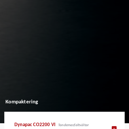
Kompaktering
Dynapac CO2200 VI
Tandemasfaltvältar